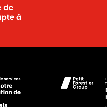
e de
apte à
de services
otre
ation de
els